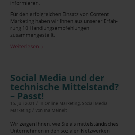
informieren.
Für den erfolg­rei­chen Ein­satz von Con­tent
Marketing haben wir Ihnen aus unse­rer Erfah­
rung 10 Hand­lungs­emp­feh­lun­gen
zusammengestellt.
Wei­ter­le­sen
Social Media und der
tech­ni­sche Mit­tel­stand?
– Passt!
/
15. Juli 2021
in
Online Marketing
,
Social Media
/
Marketing
von
Ina Meinelt
Wir zei­gen Ihnen, wie Sie als mit­tel­stän­di­sches
Unter­neh­men in den sozia­len Netz­wer­ken