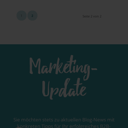
1
2
Seite 2 von 2
Marketing-
Update
Sie möch­ten stets zu aktu­el­len Blog-News mit
kon­kre­ten Tipps für Ihr erfolg­rei­ches B2B-