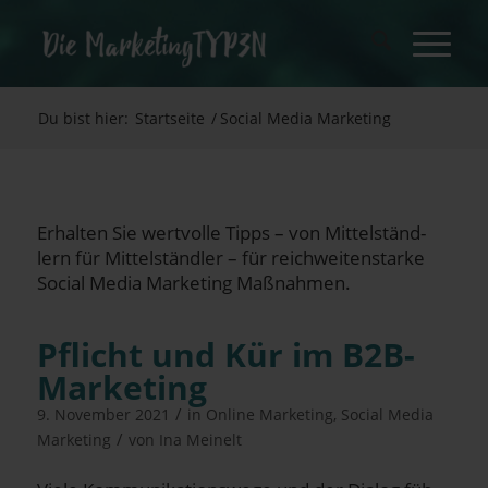
Du bist hier:
Startseite
/
Social Media Marketing
Erhal­ten Sie wert­vol­le Tipps – von Mit­tel­ständ­
lern für Mit­tel­ständ­ler – für reich­wei­ten­star­ke
Social Media Marketing Maßnahmen.
Pflicht und Kür im B2B-
Marketing
/
9. November 2021
in
Online Marketing
,
Social Media
/
Marketing
von
Ina Meinelt