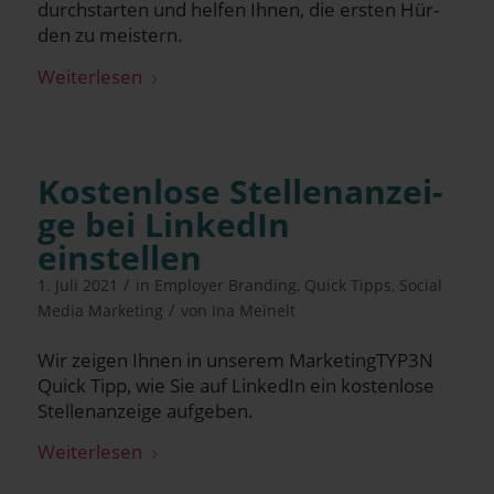
durch­star­ten und hel­fen Ihnen, die ers­ten Hür­
den zu meistern.
Wei­ter­le­sen
Kos­ten­lo­se Stel­len­an­zei­
ge bei Lin­ke­dIn
einstellen
/
1. Juli 2021
in
Employer Branding
,
Quick Tipps
,
Social
/
Media Marketing
von
Ina Meinelt
Wir zei­gen Ihnen in unse­rem MarketingTYP3N
Quick Tipp, wie Sie auf Lin­ke­dIn ein kos­ten­lo­se
Stel­len­an­zei­ge aufgeben.
Wei­ter­le­sen