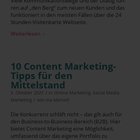
Vie­le Kom­mu­ni­ka­ti­ons­we­ge und der Dia­log füh­
ren auf „den Berg“ zum neu­en Kun­den und das
funk­tio­niert in den meis­ten Fäl­len über die 24
Stun­den-Visi­ten­kar­te Webseite.
Wei­ter­le­sen
10 Con­tent Marketing-
Tipps für den
Mittelstand
/
5. Oktober 2021
in
Online Marketing
,
Social Media
/
Marketing
von
Ina Meinelt
Die Kon­kur­renz schläft nicht – das gilt auch für
den Busi­ness-to-Busi­ness-Bereich (B2B). Hier
bie­tet Con­tent Marketing eine Mög­lich­keit,
umfas­send über das eige­ne Port­fo­lio zu