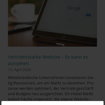
Ver­triebs­star­ke Web­site – So kann es
aussehen
13. April 2026
Mit­tel­stän­di­sche Unter­neh­men inves­tie­ren ste­
tig Res­sour­cen, um am Markt zu bestehen. Pro­
zes­se wer­den opti­miert, der Ver­trieb geschärft
und Bud­gets neu aus­ge­rich­tet. Ein Hebel bleibt
jedoch häu­fig unge­nutzt: die eige­ne Web­site –
“Haupt­sa­che sie sieht gut aus.”, lau­tet da der ein­