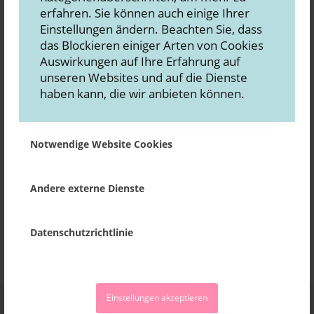
erfahren. Sie können auch einige Ihrer
für 2026!
Einstellungen ändern. Beachten Sie, dass
5. Dezem­ber 2025
das Blockieren einiger Arten von Cookies
Es ist wie­der die Zeit, in der alle Marketing-Gurus
Auswirkungen auf Ihre Erfahrung auf
auf die neu­es­ten Marketing-Trends in 2026 hin­
unseren Websites und auf die Dienste
wei­sen. Auch wir berich­ten gern dar­über, was in
haben kann, die wir anbieten können.
2026 ist, doch bei all den Trend­be­grif­fen und
neu­en schi­cken Tech­no­lo­gie-Prin­zi­pi­en ver­liert
man schnell den Blick für das, was wirk­lich wich­
Notwendige Website Cookies
tig ist.
Wei­ter­le­sen
Andere externe Dienste
Alle Bei­trä­ge
Datenschutzrichtlinie
Einstellungen akzeptieren