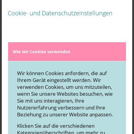
zi­ge Anspruch.
Cookie- und Datenschutzeinstellungen
Wei­ter­le­sen
Wie wir Cookies verwenden
Wir können Cookies anfordern, die auf
Ihrem Gerät eingestellt werden. Wir
verwenden Cookies, um uns mitzuteilen,
wenn Sie unsere Websites besuchen, wie
Sie mit uns interagieren, Ihre
Nutzererfahrung verbessern und Ihre
Beziehung zu unserer Website anpassen.
Klicken Sie auf die verschiedenen
Unse­re 5 Marketing-Must-haves
Kategorienüberschriften, um mehr zu