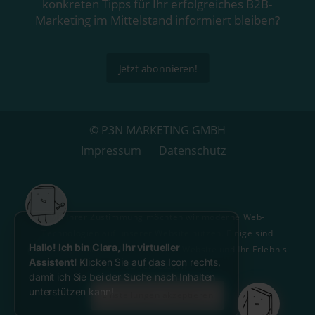
kon­kre­ten Tipps für Ihr erfolg­rei­ches B2B-
Marketing im Mit­tel­stand infor­miert bleiben?
Jetzt abon­nie­ren!
© P3N MARKETING GMBH
Impres­sum
Daten­schutz
Mit Ihrer Zustimmung möchten wir moderne Web-
Technologien auf unserer Website nutzen. Einige sind
Hallo! Ich bin Clara, Ihr virtueller
essenziell, andere helfen uns diese Website und Ihr Erlebnis
Assistent!
Klicken Sie auf das Icon rechts,
zu verbessern.
damit ich Sie bei der Suche nach Inhalten
unterstützen kann!
Einstellungen akzeptieren