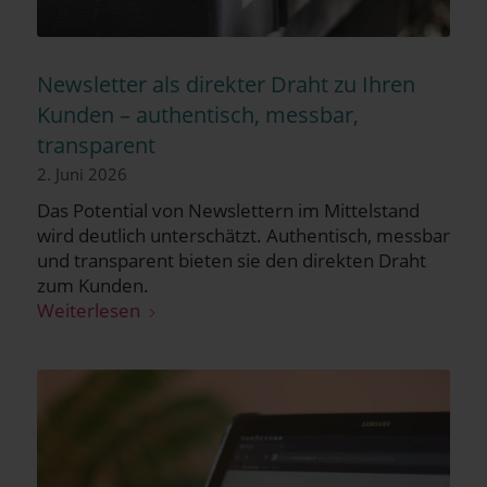
News­let­ter als direk­ter Draht zu Ihren
Kun­den – authen­tisch, mess­bar,
transparent
2. Juni 2026
Das Poten­ti­al von News­let­tern im Mit­tel­stand
wird deut­lich unter­schätzt. Authen­tisch, mess­bar
und trans­pa­rent bie­ten sie den direk­ten Draht
zum Kun­den.
Wei­ter­le­sen