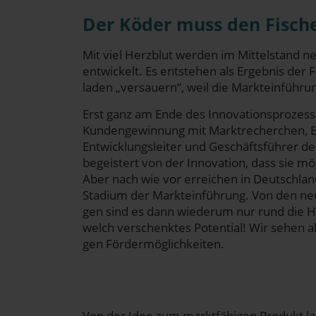
Der Köder muss den Fisch
Mit viel Herz­blut wer­den im Mit­tel­stand ne
ent­wi­ckelt. Es ent­ste­hen als Ergeb­nis der
la­den „ver­sau­ern“, weil die Markt­ein­füh­ru
Erst ganz am Ende des Inno­va­ti­ons­pro­zes­
Kun­den­ge­win­nung mit Markt­re­cher­chen, Be
Ent­wick­lungs­lei­ter und Geschäfts­füh­rer 
begeis­tert von der Inno­va­ti­on, dass sie mög­
Aber nach wie vor errei­chen in Deutsch­lan
Sta­di­um der Markt­ein­füh­rung. Von den neu
gen sind es dann wie­der­um nur rund die Häl
welch ver­schenk­tes Poten­ti­al! Wir sehen als
gen Fördermöglichkeiten.
Von der Idee zum markt­fä­hi­gen Pro­dukt la