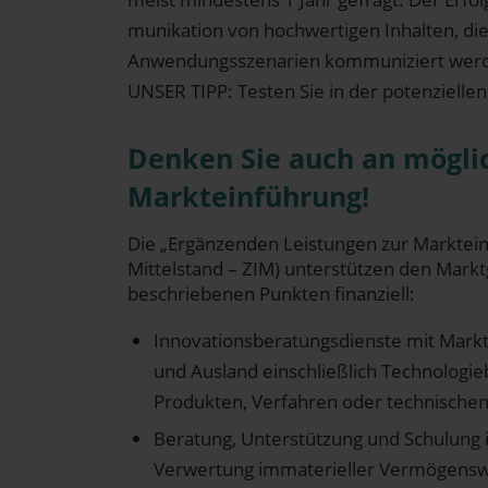
mu­ni­ka­ti­on von hoch­wer­ti­gen Inhal­ten, d
Anwen­dungs­sze­na­ri­en kom­mu­ni­ziert wer
UNSER TIPP: Tes­ten Sie in der poten­zi­el­le
Den­ken Sie auch an mög­li­
Markteinführung!
Die „Ergän­zen­den Leis­tun­gen zur Markt­ein­
Mit­tel­stand – ZIM)​ unter­stüt­zen den Markt
beschrie­be­nen Punk­ten finanziell:
Innovationsberatungsdienste​ mit Markt­f
und Aus­land ein­schließ­lich Tech­no­lo­gi
Pro­duk­ten, Ver­fah­ren oder tech­ni­sch
Bera­tung, Unter­stüt­zung und Schu­lung 
Ver­wer­tung imma­te­ri­el­ler Ver­mö­gens