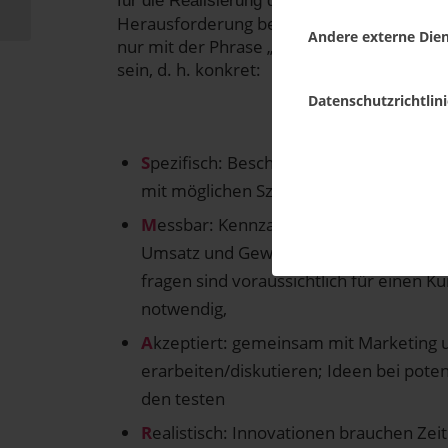
für die Rea­li­sie­rung der aus­ge­wähl­ten Idee –
Her­aus­for­de­rung besteht auch in der kon­
Andere externe Die
nur mit der Phra­se „wir wol­len mehr Umsa
sein, d. h. konkret:
Datenschutzrichtlini
​S
pezi­fisch: Beschrei­ben Sie Ihren Wuns
mit mög­li­chen Sze­na­ri­en – ggf. Person
M
ess­bar: Kenn­zah­len fest­le­gen – wie h
Umsatz und Gewinn sein; wie vie­le Inter­
fra­gen sind vor­aus­sicht­lich für einen K
notwendig,
A
kzep­tiert: gemein­sam mit Marketing u
erarbeiten/diskutieren; Ideen bei poten­z
den testen
R
ealis­tisch: Inno­va­tio­nen brau­chen Z