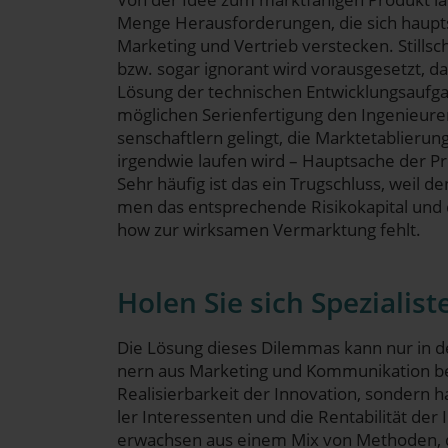
Men­ge Her­aus­for­de­run­gen, die sich haupt­
Marketing und Ver­trieb ver­ste­cken. Still­s
bzw. sogar igno­rant wird vor­aus­ge­setzt, 
Lösung der tech­ni­schen Ent­wick­lungs­auf­ga
mög­li­chen Seri­en­fer­ti­gung den Inge­nieu­
sen­schaft­lern gelingt, die Markt­eta­blie­ru
irgend­wie lau­fen wird – Haupt­sa­che der Pro
Sehr häu­fig ist das ein Trug­schluss, weil d
men das ent­spre­chen­de Risi­ko­ka­pi­tal un
how zur wirk­sa­men Ver­mark­tung fehlt.
Holen Sie sich Spe­zia­lis­
​Die Lösung die­ses Dilem­mas kann nur in der 
nern aus Marketing und Kom­mu­ni­ka­ti­on be
Rea­li­sier­bar­keit der Inno­va­ti­on, son­de
ler Inter­es­sen­ten und die Ren­ta­bi­li­tät der 
erwach­sen aus einem Mix von Metho­den, die