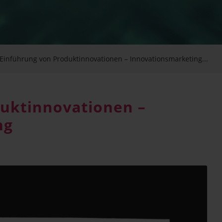
Ein­füh­rung von Pro­dukt­in­no­va­tio­nen – Innovationsmarketing...
kt­in­no­va­tio­nen –
ng