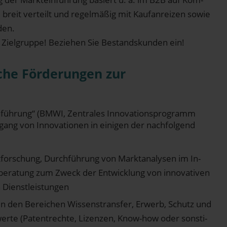
ie breit ver­teilt und regel­mä­ßig mit Kauf­an­rei­zen sowie
den.
n Ziel­grup­pe! Bezie­hen Sie Bestands­kun­den ein!
che För­de­run­gen zur
füh­rung“ ​(BMWI, Zen­tra­les Inno­va­ti­ons­pro­gramm
­gang von Inno­va­tio­nen in eini­gen der nach­fol­gend
or­schung, Durch­füh­rung von Markt­ana­ly­sen im In-
e­be­ra­tung zum Zweck der Ent­wick­lung von inno­va­ti­ven
en Dienstleistungen
in den Berei­chen Wis­sens­trans­fer, Erwerb, Schutz und
­wer­te (Patent­rech­te, Lizen­zen, Know-how oder sons­ti­