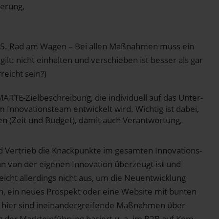
ie­rung,
 das 5. Rad am Wagen – Bei allen Maß­nah­men muss ein
lt: nicht ein­hal­ten und ver­schie­ben ist bes­ser als gar
rreicht sein?)
MAR­TE-Ziel­be­schrei­bung, die indi­vi­du­ell auf das Unter­
no­va­ti­ons­team ent­wi­ckelt wird. Wich­tig ist dabei,
en (Zeit und Bud­get), damit auch Ver­ant­wor­tung,
 Ver­trieb die Knack­punk­te im gesam­ten Inno­va­ti­ons­
man von der eige­nen Inno­va­ti­on über­zeugt ist und
eicht aller­dings nicht aus, um die Neu­ent­wick­lung
en, ein neu­es Pro­spekt oder eine Web­site mit bun­ten
– hier sind inein­an­der­grei­fen­de Maß­nah­men über
lg der Markt­ein­füh­rung basiert u. a. im B2B auf Kom­