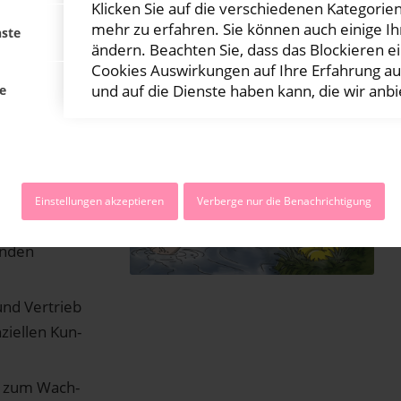
 ins­be­son­de­re für die Markt­ein­füh­rung!
Klicken Sie auf die verschiedenen Kategorie
kre­ten Beschrei­bung der erwähn­ten Zie­le, die meist
mehr zu erfahren. Sie können auch einige Ih
nste
tz machen“ beant­wor­tet wird. Zie­le müs­sen SMART
ändern. Beachten Sie, dass das Blockieren e
Cookies Auswirkungen auf Ihre Erfahrung a
und auf die Dienste haben kann, die wir anb
e
ch­kun­den
a-Modell
och sol­len
Einstellungen akzeptieren
Verberge nur die Benachrichtigung
es­sen­ten­an­
un­den
nd Ver­trieb
i­el­len Kun­
eit zum Wach­