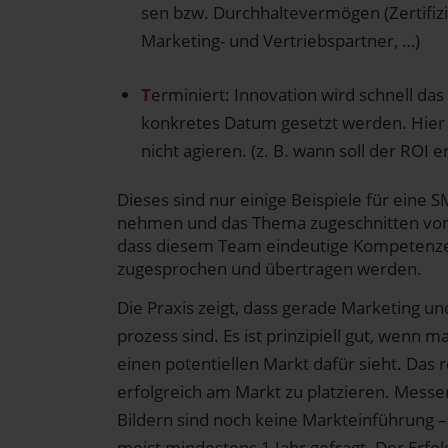
sen bzw. Durch­hal­te­ver­mö­gen (Zer­ti­fi­z
Marketing- und Vertriebspartner, …)
T
ermi­niert: Inno­va­ti­on wird schnell
kon­kre­tes Datum gesetzt wer­den. Hier gi
nicht agie­ren. (z. B. wann soll der ROI e
Die­ses sind nur eini­ge Bei­spie­le für eine S
neh­men und das The­ma zuge­schnit­ten vom In
dass die­sem Team ein­deu­ti­ge Kom­pe­ten­z
zuge­spro­chen und über­tra­gen werden.
Die Pra­xis zeigt, dass gera­de Marketing und
pro­zess sind. Es ist prin­zi­pi­ell gut, wenn 
einen poten­ti­el­len Markt dafür sieht. Das r
erfolg­reich am Markt zu plat­zie­ren. Mes­s
Bil­dern sind noch kei­ne Markt­ein­füh­rung 
meist min­des­tens 1 Jahr gefragt​. Der Erfo