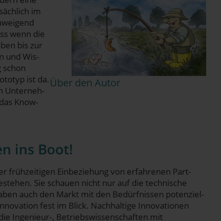
säch­lich im
chwei­gend
dass wenn die
­ben bis zur
ren und Wis­
ng schon
­to­typ ist da.
Über den Autor
en Unter­neh­
d das Know-
ten ins Boot!
früh­zei­ti­gen Ein­be­zie­hung von erfah­re­nen Part­
stehen. Sie schau­en nicht nur auf die tech­ni­sche
rn haben auch den Markt mit den Bedürf­nis­sen poten­zi­el­
Inno­va­ti­on fest im Blick. Nach­hal­ti­ge Inno­va­tio­nen
 Ingenieur‑, Betriebs­wis­sen­schaf­ten mit