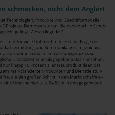
en schme­cken, nicht dem Angler!
ue Tech­no­lo­gien, Pro­duk­te und Geschäfts­mo­del­le
 FuE-Pro­jek­te Demons­tra­to­ren, die dann doch in Schub­
ng nicht gelingt. Wor­an liegt das?
ses steht für vie­le Unter­neh­men erst die Fra­ge der
darfs­er­mitt­lung und Kom­mu­ni­ka­ti­on. Inge­nieu­re,
der Unter­neh­men sind im Ent­wick­lungs­pro­zess so
li­che Ein­satz­sze­na­ri­en als gege­be­ne Basis anse­hen.
d nur knapp 15 Pro­zent aller Neu­pro­dukt­ideen das
 am Markt lan­cier­ten Pro­duk­ten und Dienst­leis­tun­
f­te, die den gro­ßen Schritt in den Markt schaf­fen –
 eine Ursa­che hier u. a. Defi­zi­te in den gegen­wär­ti­
u­ern eine