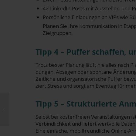
42 Lin­ke­dIn-Posts mit Aus­stel­ler- und
Per­sön­li­che Ein­la­dun­gen an VIPs wie Bü
Pla­nen Sie Ihre Kom­mu­ni­ka­ti­on in Etap­
Zielgruppen.
Tipp 4 – Puf­fer schaf­fen, u
Trotz bes­ter Pla­nung läuft nie alles nach P
dun­gen, Absa­gen oder spon­ta­ne Ände­run­
Zeit­li­che und orga­ni­sa­to­ri­sche Puf­fer bewus
ziert Stress und sorgt am Event­tag für me
Tipp 5 – Struk­tu­rier­te An
Social Media für B2B
kurz und knapp erklärt
Selbst bei kos­ten­frei­en Ver­an­stal­tun­gen 
Ver­bind­lich­keit und lie­fert wert­vol­le Dat
Eine ein­fa­che, mobil­freund­li­che Online-A