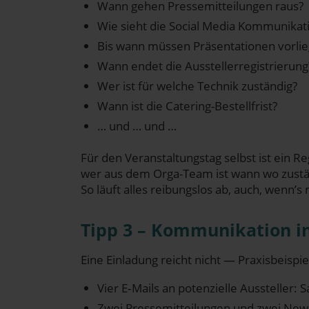
Wann gehen Pres­se­mit­tei­lun­gen raus?
Wie sieht die Social Media Kom­mu­ni­ka­t
Bis wann müs­sen Prä­sen­ta­tio­nen vorli
Wann endet die Ausstellerregistrierung
Wer ist für wel­che Tech­nik zuständig?
Wann ist die Catering-Bestellfrist?
… und … und …
Für den Ver­an­stal­tungs­tag selbst ist ein Reg
wer aus dem Orga-Team ist wann wo zustän­
So läuft alles rei­bungs­los ab, auch, wenn’s 
Tipp 3 – Kom­mu­ni­ka­ti­on 
Eine Ein­la­dung reicht nicht — Pra­xis­bei­s
Vier E‑Mails an poten­zi­el­le Aus­stel­ler:
Zwei Pres­se­mit­tei­lun­gen und zwei New