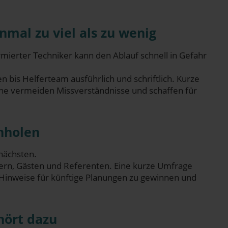
ein­mal zu viel als zu wenig
r­mier­ter Tech­ni­ker kann den Ablauf schnell in Gefahr
en bis Hel­fer­team aus­führ­lich und schrift­lich. Kur­ze
e ver­mei­den Miss­ver­ständ­nis­se und schaf­fen für
inholen
nächsten.
lern, Gäs­ten und Refe­ren­ten. Eine kur­ze Umfra­ge
Hin­wei­se für künf­ti­ge Pla­nun­gen zu gewin­nen und
ehört dazu