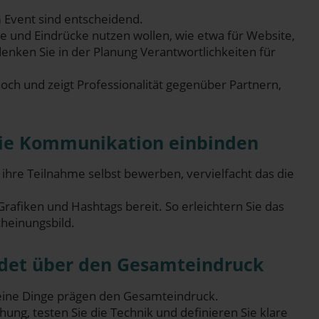
em Event sind entscheidend.
te und Ein­drü­cke nut­zen wol­len, wie etwa für Web­site,
­ken Sie in der Pla­nung Ver­ant­wort­lich­kei­ten für
och und zeigt Pro­fes­sio­na­li­tät gegen­über Part­nern,
ie Kom­mu­ni­ka­ti­on einbinden
 ihre Teil­nah­me selbst bewer­ben, ver­viel­facht das die
 Gra­fi­ken und Hash­tags bereit. So erleich­tern Sie das
scheinungsbild.
hei­det über den Gesamteindruck
 klei­ne Din­ge prä­gen den Gesamteindruck.
g, tes­ten Sie die Tech­nik und defi­nie­ren Sie kla­re