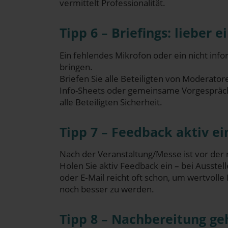
ver­mit­telt Professionalität.
Tipp 6 – Brie­fings: lie­ber 
Ein feh­len­des Mikro­fon oder ein nicht info
bringen.
Brie­fen Sie alle Betei­lig­ten von Mode­ra­to­r
Info-Sheets oder gemein­sa­me Vor­ge­sprä­ch
alle Betei­lig­ten Sicherheit.
Tipp 7 – Feed­back aktiv e
Nach der Veranstaltung/Messe ist vor der 
Holen Sie aktiv Feed­back ein – bei Aus­stel­
oder E‑Mail reicht oft schon, um wert­vol­le 
noch bes­ser zu werden.
Tipp 8 – Nach­be­rei­tung g