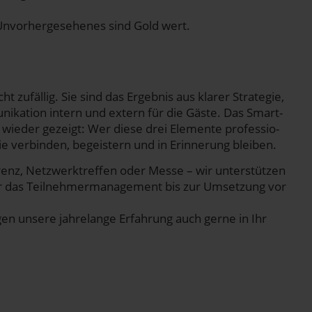
Unvor­her­ge­se­he­nes sind Gold wert.
cht zufäl­lig. Sie sind das Ergeb­nis aus kla­rer Stra­te­gie,
­ni­ka­ti­on intern und extern für die Gäs­te. Das Smar­t­
ie­der gezeigt: Wer die­se drei Ele­men­te pro­fes­sio­
 die ver­bin­den, begeis­tern und in Erin­ne­rung bleiben.
renz, Netz­werktref­fen oder Mes­se – wir unter­stüt­zen
er das Teil­neh­mer­ma­nage­ment bis zur Umset­zung vor
en unse­re jah­re­lan­ge Erfah­rung auch ger­ne in Ihr