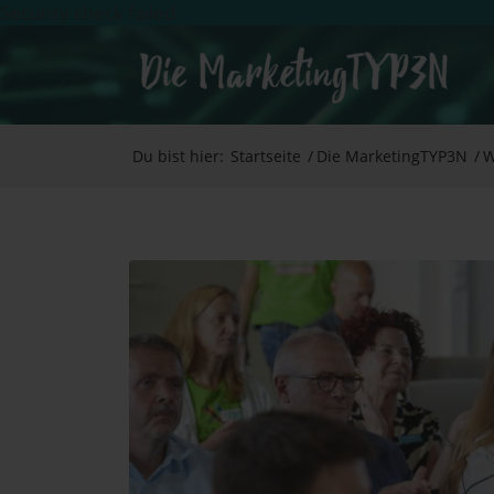
Security check failed
Du bist hier:
Startseite
/
Die MarketingTYP3N
/
W