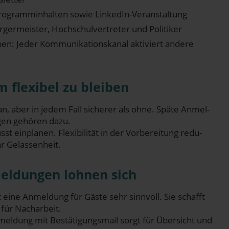
 Pro­gramm­in­hal­ten sowie LinkedIn-Veranstaltung
r­ger­meis­ter, Hoch­schul­ver­tre­ter und Politiker
pen: Jeder Kom­mu­ni­ka­ti­ons­ka­nal akti­viert ande­re
m fle­xi­bel zu bleiben
lan, aber in jedem Fall siche­rer als ohne. Spä­te Anmel­
gen gehö­ren dazu.
st ein­pla­nen. Fle­xi­bi­li­tät in der Vor­be­rei­tung redu­
hr Gelassenheit.
mel­dun­gen loh­nen sich
ist eine Anmel­dung für Gäs­te sehr sinn­voll. Sie schafft
en für Nacharbeit.
nmel­dung mit Bestä­ti­gungs­mail sorgt für Über­sicht und