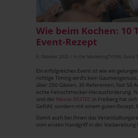
Wie beim Kochen: 10 Ti
Event-Rezept
/
8. Oktober 2025
in
Die MarketingTYP3N
,
Quick 
Ein erfolg­rei­ches Event ist wie ein gelun­g
rich­ti­ge Timing wird’s kein Gau­men­ge­nuss
über 250 Gäs­ten, 30 Refe­ren­ten, fast 50 A
ech­te Fein­schme­cker-Her­aus­for­de­rung. 
und der
Mes­se RESTEC
in Frei­berg hat sic
Gefühl, son­dern mit einem guten Rezept, Erfah
Damit auch bei Ihnen das Ver­an­stal­tungs­r
vom ers­ten Hand­griff in der Vor­be­rei­tung 