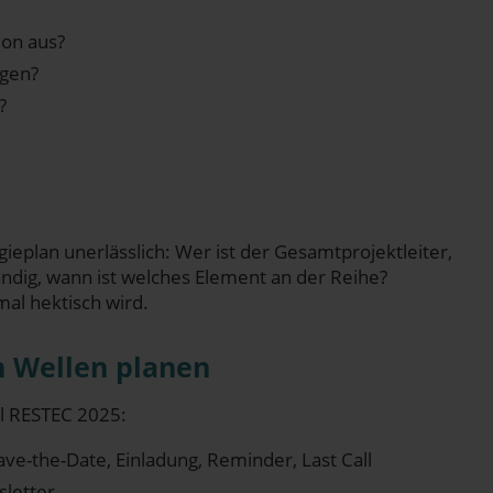
i­on aus?
egen?
?
ie­plan uner­läss­lich: Wer ist der Gesamt­pro­jekt­lei­ter,
dig, wann ist wel­ches Ele­ment an der Reihe?
mal hek­tisch wird.
in Wel­len planen
piel RESTEC 2025:
 Save-the-Date, Ein­la­dung, Remin­der, Last Call
sletter