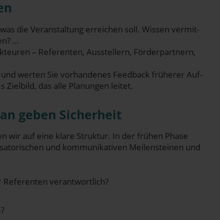
ren
was die Ver­an­stal­tung errei­chen soll. Wis­sen ver­mit­
ßen? …
teu­ren – Refe­ren­ten, Aus­stel­lern, För­der­part­nern,
 und wer­ten Sie vor­han­de­nes Feed­back frü­he­rer Auf­
Ziel­bild, das alle Pla­nun­gen leitet.
plan geben Sicherheit
en wir auf eine kla­re Struk­tur. In der frü­hen Pha­se
­sa­to­ri­schen und kom­mu­ni­ka­ti­ven Mei­len­stei­nen und
r Refe­ren­ten verantwortlich?
e?