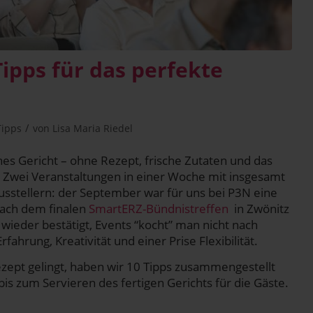
pps für das per­fek­te
/
Tipps
von
Lisa Maria Riedel
e­nes Gericht – ohne Rezept, fri­sche Zuta­ten und das
. Zwei Ver­an­stal­tun­gen in einer Woche mit ins­ge­samt
us­stel­lern: der Sep­tem­ber war für uns bei P3N eine
Nach dem fina­len
Smar­t­ERZ-Bünd­nis­tref­fen
in Zwö­nitz
h wie­der bestä­tigt, Events “kocht” man nicht nach
­rung, Krea­ti­vi­tät und einer Pri­se Flexibilität.
e­zept gelingt, haben wir 10 Tipps zusam­men­ge­stellt
bis zum Ser­vie­ren des fer­ti­gen Gerichts für die Gäste.