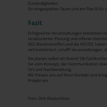
Zuständigkeiten.
Ein ein­ge­spiel­tes Team und ein Plan B für 
Fazit
Erfolg­rei­che Ver­an­stal­tun­gen ent­ste­hen ni
struk­tu­rier­ter Pla­nung und offe­ner Kom­mu
ERZ-Bünd­nis­tref­fen und die RESTEC haben w
nell kom­bi­niert, schafft Ver­an­stal­tun­gen,
Sie pla­nen selbst ein Event? Ob Fach­kon­fe­
Sie vom Kon­zept, der Kom­mu­ni­ka­ti­on üb
Ort und Nachbereitung.
Wir freu­en uns auf Ihren Kon­takt und brin­g
Pro­jekt ein.
Foto: Dirk Rückschloss