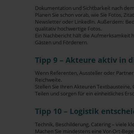
Doku­men­ta­ti­on und Sicht­bar­keit nach d
Pla­nen Sie schon vor­ab, wie Sie Fotos, Zita­
News­let­ter oder Lin­ke­dIn. Außer­dem: Beden
qua­li­ta­tiv hoch­wer­ti­ge Fotos.
Ein Nach­be­richt hält die Auf­merk­sam­keit h
Gäs­ten und Förderern.
Tipp 9 – Akteu­re aktiv in d
Wenn Refe­ren­ten, Aus­stel­ler oder Part­ner
Reichweite.
Stel­len Sie Ihren Akteu­ren Text­bau­stei­ne,
Tei­len und sor­gen für ein ein­heit­li­ches Er
Tipp 10 – Logis­tik ent­sc
Tech­nik, Beschil­de­rung, Cate­ring – vie­le
Machen Sie min­des­tens eine Vor-Ort-Bege­hun