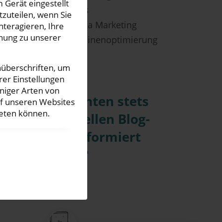
 Gerät eingestellt
Quick Tipps
zuteilen, wenn Sie
Social Media Marketing
nteragieren, Ihre
hung zu unserer
Suchmaschinenoptimierung
nüberschriften, um
rer Einstellungen
iniger Arten von
Sie möchten stets
uf unseren Websites
ieten können.
zu aktuellen Blog-
News informiert
bleiben?