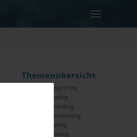
The­men­über­sicht
Die MarketingTYP3N
E-Mail Marketing
Employer Branding
Innovationsmarketing
Messemarketing
Online Marketing