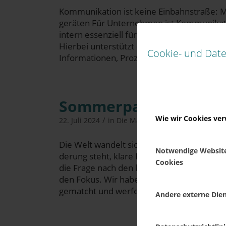
Kom­mu­ni­ka­ti­on ist kei­ne Ein­bahn­stra­ße: M
ge­rä­ten Für Unter­neh­men ist Kom­mu­ni­ka­
intern essen­zi­ell für den Aus­tausch von Inf
Hier­bei unter­stützt ein inter­nes Netz­werk –
Cookie- und Date
Infor­ma­tio­nen, Pro­zes­se, Doku­men­te un
Som­mer­pau­se nut­z
Wie wir Cookies ve
/
/
22. Juli 2024
in
Die MarketingTYP3N
von
Benj
Die Welt wan­delt sich rasant und mit ihr de
Notwendige Websit
de­rung steht, kla­re Per­spek­ti­ven für die Z
Cookies
die Fra­ge nach den kom­men­den Ent­wick­l
den Fokus. Wir haben mal ein paar Arti­kel u
gematcht und werfen […]
Andere externe Die