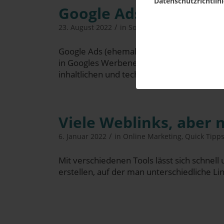
Datenschutzrichtlini
Goog­le Ads – Die Basic
/
23. August 2022
in
Social Media Marketing
,
Die
Goog­le Ads (ehe­mals Goog­le AdWords) sind
in Goo­gles Wer­be­netz­werk. Dahin­ter ver­b
inhalt­li­chen und tech­ni­schen Anforderung
Vie­le Web­links, aber
/
6. Januar 2022
in
Online Marketing
,
Quick Tipp
Mit ver­schie­de­nen Tools lässt sich schnell 
erstel­len, auf der man unter­schied­li­che Li