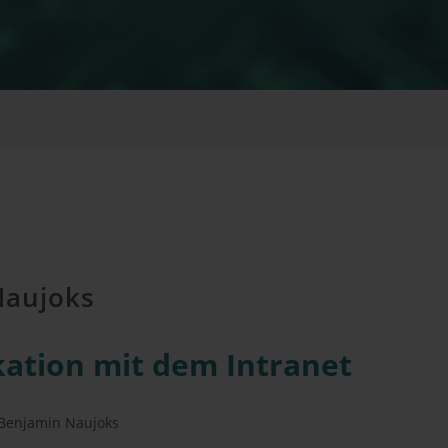
Naujoks
­ka­ti­on mit dem Intra­net
Benjamin Naujoks