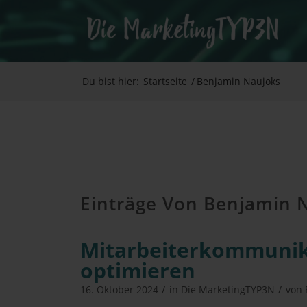
Du bist hier:
Startseite
/
Benjamin Naujoks
Einträge Von Benjamin 
Mit­ar­bei­ter­kom­mu­ni
optimieren
/
/
16. Oktober 2024
in
Die MarketingTYP3N
von