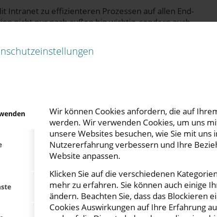
it Intra­net zu effi­zi­en­te­ren Pro­zes­sen auf allen End­
ti­on nicht nur nach außen hin wich­tig, son­dern auch
or­ma­tio­nen und die effi­zi­en­te Zusam­men­ar­beit.
 das Intra­net. Es ermög­licht Mit­ar­bei­tern, wich­ti­ge
nschutzeinstellungen
d Res­sour­cen an einem zentralen […]
en zum Marketing-Checkup
Wir können Cookies anfordern, die auf Ihrem
rwenden
amin Naujoks
werden. Wir verwenden Cookies, um uns mit
unsere Websites besuchen, wie Sie mit uns i
r Unter­neh­mens­sek­tor, wel­cher vor der Her­aus­for­
Nutzererfahrung verbessern und Ihre Bezie
e
ukunft zu ent­wi­ckeln. Gera­de in die­sen Zei­ten rückt
Website anpassen.
un­gen und Marketing Trends umso stär­ker in
nd Stu­di­en mir unse­ren eige­nen Erfah­run­gen
Klicken Sie auf die verschiedenen Kategorie
mehr zu erfahren. Sie können auch einige Ih
nste
ändern. Beachten Sie, dass das Blockieren e
Cookies Auswirkungen auf Ihre Erfahrung a